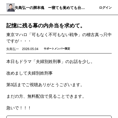
矢島弘一の脚本魂 ー寝ても覚めても台詞
登録
ログイン
は続くー
記憶に残る幕の内弁当を求めて。
東京マハロ「可もなく不可もない戦争」の稽古真っ只中
ですが・・・
矢島弘一
2026.05.04
サポートメンバー限定
本日もドラマ「夫婦別姓刑事」のお話を少し。
改めまして夫婦別姓刑事
第3話までご視聴あリがとうございます。
まだの方、無料配信で見ることできます。
急いで！！！