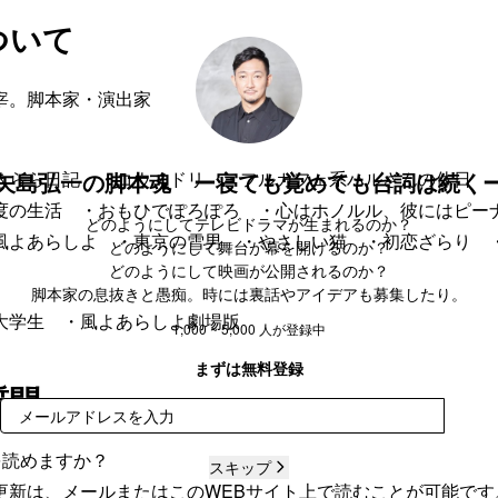
ついて
宰。脚本家・演出家
矢島弘一の脚本魂 ー寝ても覚めても台詞は続く
きらら日記 ・コウノドリ ・フルカフェ系ハルさんの休日
度の生活 ・おもひでぽろぽろ ・心はホノルル、彼にはピー
どのようにしてテレビドラマが生まれるのか？
風よあらしよ ・東京の雪男 ・やさしい猫 ・初恋ざらり 
どのようにして舞台が幕を開けるのか？
どのようにして映画が公開されるのか？
脚本家の息抜きと愚痴。時には裏話やアイデアも募集したり。
大学生 ・風よあらしよ劇場版
1,000 ~ 5,000 人が登録中
まずは無料登録
質問
登録
を読めますか？
スキップ
更新は、メールまたはこのWEBサイト上で読むことが可能です