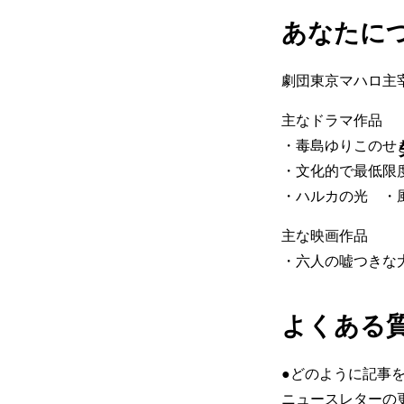
あなたに
劇団東京マハロ主
主なドラマ作品
・毒島ゆりこのせ
・文化的で最低限
・ハルカの光 ・
主な映画作品
・六人の嘘つきな
よくある
●どのように記事
ニュースレターの