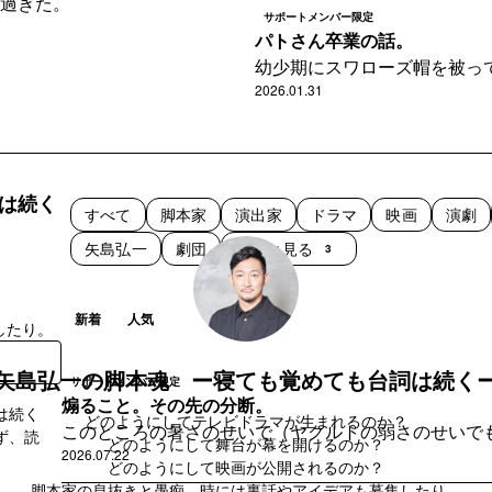
過ぎた。
サポートメンバー限定
パトさん卒業の話。
幼少期にスワローズ帽を被っ
ファンから虐められ
2026.01.31
は続く
すべて
脚本家
演出家
ドラマ
映画
演劇
矢島弘一
劇団
もっと見る
3
新着
人気
したり。
矢島弘一の脚本魂 ー寝ても覚めても台詞は続く
サポートメンバー限定
煽ること。その先の分断。
は続く
どのようにしてテレビドラマが生まれるのか？
このところの暑さのせいで（ヤクルトの弱さのせいで
ず、読
どのようにして舞台が幕を開けるのか？
2026.07.22
どのようにして映画が公開されるのか？
脚本家の息抜きと愚痴。時には裏話やアイデアも募集したり。
登録